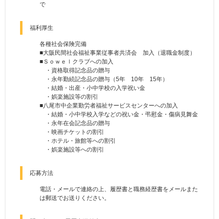
で
福利厚生
各種社会保険完備
■大阪民間社会福祉事業従事者共済会 加入（退職金制度）
■Ｓｏｗｅｌクラブへの加入
・資格取得記念品の贈与
・永年勤続記念品の贈与（5年 10年 15年）
・結婚・出産・小中学校の入学祝い金
・娯楽施設等の割引
■八尾市中企業勤労者福祉サービスセンターへの加入
・結婚・小中学校入学などの祝い金・弔慰金・傷病見舞金
・永年在会記念品の贈与
・映画チケットの割引
・ホテル・旅館等への割引
・娯楽施設等への割引
応募方法
電話・メールで連絡の上、履歴書と職務経歴書をメールまた
は郵送でお送りください。