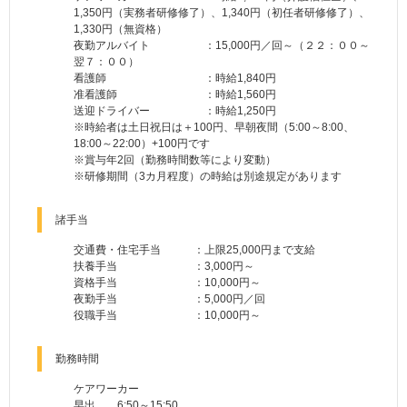
1,350円（実務者研修修了）、1,340円（初任者研修修了）、
1,330円（無資格）
夜勤アルバイト ：15,000円／回～（２２：００～
翌７：００）
看護師 ：時給1,840円
准看護師 ：時給1,560円
送迎ドライバー ：時給1,250円
※時給者は土日祝日は＋100円、早朝夜間（5:00～8:00、
18:00～22:00）+100円です
※賞与年2回（勤務時間数等により変動）
※研修期間（3カ月程度）の時給は別途規定があります
諸手当
交通費・住宅手当 ：上限25,000円まで支給
扶養手当 ：3,000円～
資格手当 ：10,000円～
夜勤手当 ：5,000円／回
役職手当 ：10,000円～
勤務時間
ケアワーカー
早出 6:50～15:50